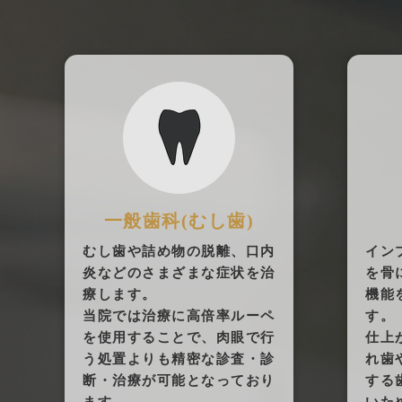
一般歯科(むし歯)
むし歯や詰め物の脱離、口内
イン
炎などのさまざまな症状を治
を骨
療します。
機能
当院では治療に高倍率ルーペ
す。
を使用することで、肉眼で行
仕上
う処置よりも精密な診査・診
れ歯
断・治療が可能となっており
する
ます。
いた