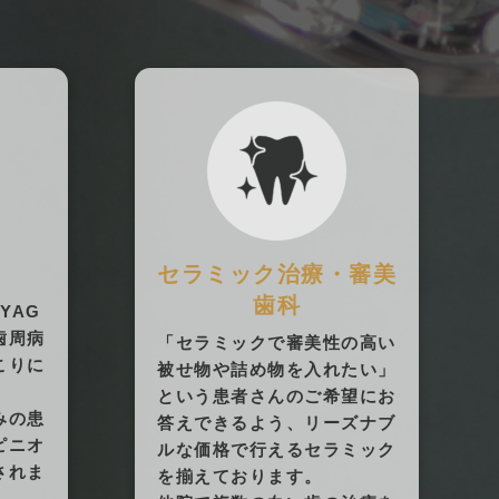
セラミック治療・審美
歯科
YAG
歯周病
「セラミックで審美性の高い
こりに
被せ物や詰め物を入れたい」
という患者さんのご希望にお
みの患
答えできるよう、リーズナブ
ピニオ
ルな価格で行えるセラミック
されま
を揃えております。