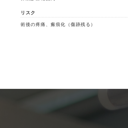
リスク
術後の疼痛、瘢痕化（傷跡残る）