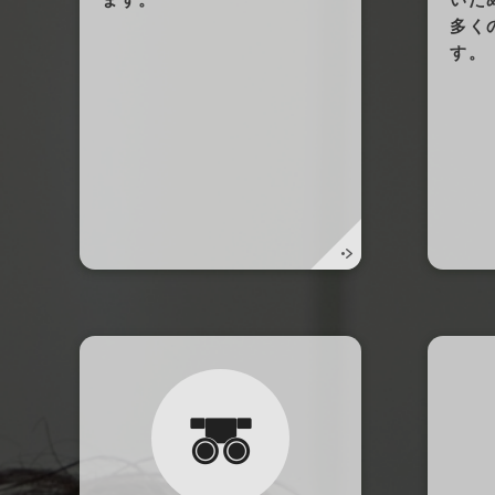
多く
す。