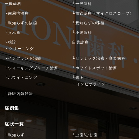
一般歯科
└一般歯科
└歯周病治療
└根管治療（マイクロスコープ）
└親知らずの抜歯
└親知らずの移植
└入れ歯
└小児歯科
└検診
自費診療
・クリーニング
└インプラント治療
└セラミック治療・審美歯科
└ウォーキングブリーチ治療
└ホワイトスポット治療
└ホワイトニング
└矯正
・インビザライン
└静脈内鎮静法
症例集
症状一覧
└親知らず
└虫歯/むし歯