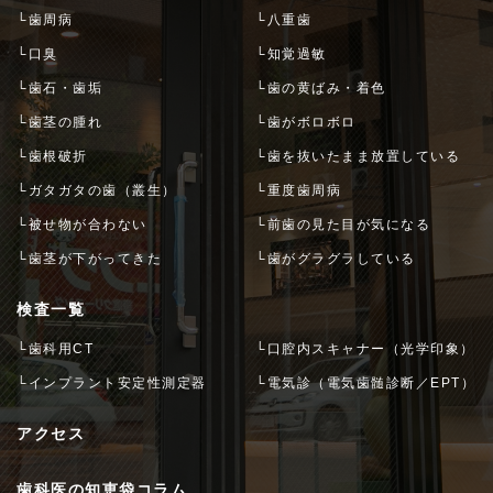
└歯周病
└八重歯
└口臭
└知覚過敏
└歯石・歯垢
└歯の黄ばみ・着色
└歯茎の腫れ
└歯がボロボロ
└歯根破折
└歯を抜いたまま放置している
└ガタガタの歯（叢生）
└重度歯周病
└被せ物が合わない
└前歯の見た目が気になる
└歯茎が下がってきた
└歯がグラグラしている
検査一覧
└歯科用CT
└口腔内スキャナー（光学印象）
└インプラント安定性測定器
└電気診（電気歯髄診断／EPT）
アクセス
歯科医の知恵袋コラム