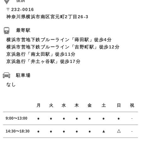
住所
〒
232-0016
神奈川県横浜市南区宮元町2丁目26-3
最寄駅
横浜市営地下鉄ブルーライン「蒔田駅」徒歩4分
横浜市営地下鉄ブルーライン「吉野町駅」徒歩12分
京浜急行「南太田駅」徒歩11分
京浜急行「井土ヶ谷駅」徒歩17分
駐車場
なし
月
火
水
木
金
土
日
祝
●
●
●
●
●
●
●
-
9:00〜13:00
●
●
●
●
●
▲
△
-
14:30〜18:30