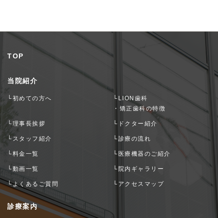
TOP
当院紹介
└初めての方へ
└LION歯科
・矯正歯科の特徴
└理事長挨拶
└ドクター紹介
└スタッフ紹介
└診療の流れ
└料金一覧
└医療機器のご紹介
└動画一覧
└院内ギャラリー
└よくあるご質問
└アクセスマップ
診療案内