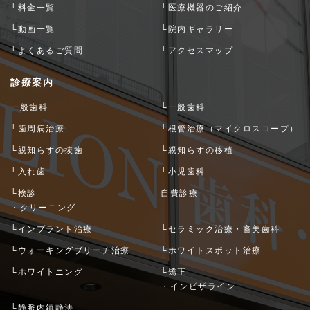
└料金一覧
└医療機器のご紹介
└動画一覧
└院内ギャラリー
└よくあるご質問
└アクセスマップ
診療案内
一般歯科
└一般歯科
└歯周病治療
└根管治療（マイクロスコープ）
└親知らずの抜歯
└親知らずの移植
└入れ歯
└小児歯科
└検診
自費診療
・クリーニング
└インプラント治療
└セラミック治療・審美歯科
└ウォーキングブリーチ治療
└ホワイトスポット治療
└ホワイトニング
└矯正
・インビザライン
└静脈内鎮静法