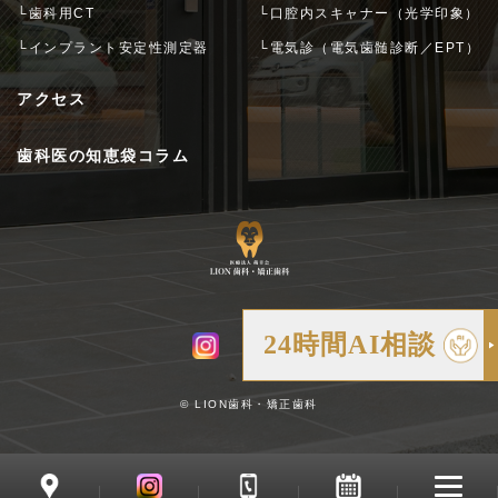
└歯科用CT
└口腔内スキャナー（光学印象）
└インプラント安定性測定器
└電気診（電気歯髄診断／EPT）
アクセス
歯科医の知恵袋コラム
24時間AI相談
© LION歯科・矯正歯科