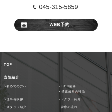
045-315-5859
WEB予約
24時間受付
TOP
当院紹介
└初めての方へ
└LION歯科
・矯正歯科の特徴
└理事長挨拶
└ドクター紹介
└スタッフ紹介
└診療の流れ