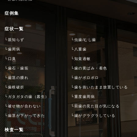
症例集
症状一覧
└親知らず
└虫歯/むし歯
└歯周病
└八重歯
└口臭
└知覚過敏
└歯石・歯垢
└歯の黄ばみ・着色
└歯茎の腫れ
└歯がボロボロ
└歯根破折
└歯を抜いたまま放置している
└ガタガタの歯（叢生）
└重度歯周病
└被せ物が合わない
└前歯の見た目が気になる
└歯茎が下がってきた
└歯がグラグラしている
検査一覧