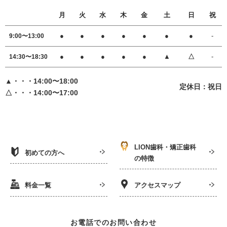
月
火
水
木
金
土
日
祝
●
●
●
●
●
●
●
-
9:00〜13:00
●
●
●
●
●
▲
△
-
14:30〜18:30
▲・・・14:00〜18:00
定休日：祝日
△・・・14:00〜17:00
LION歯科・矯正歯科
初めての方へ
の特徴
料金一覧
アクセスマップ
お電話でのお問い合わせ