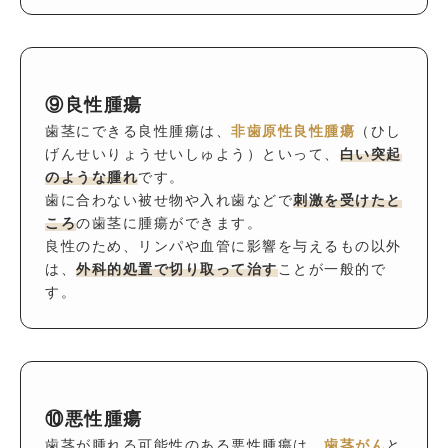
⑨良性腫瘍
歯茎にできる良性腫瘍は、
非歯原性良性腫瘍
（ひし
げんせいりょうせいしゅよう）といって、
白い突起
のような腫れ
です。
歯に合わない被せ物や入れ歯などで
刺激を受けたと
ころ
の歯茎に腫瘍ができます。
良性のため、リンパや血管に影響を与えるもの以外
は、
外科的処置で切り取って治す
ことが一般的で
す。
⑩悪性腫瘍
歯茎が腫れる可能性のある悪性腫瘍は、
歯茎がん
と