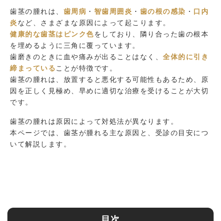
歯茎の腫れは、
歯周病
・
智歯周囲炎
・
歯の根の感染
・
口内
炎
など、さまざまな原因によって起こります。
健康的な歯茎はピンク色
をしており、隣り合った歯の根本
を埋めるように三角に覆っています。
歯磨きのときに血や痛みが出ることはなく、
全体的に引き
締まっている
ことが特徴です。
歯茎の腫れは、放置すると悪化する可能性もあるため、原
因を正しく見極め、早めに適切な治療を受けることが大切
です。
歯茎の腫れは原因によって対処法が異なります。
本ページでは、歯茎が腫れる主な原因と、受診の目安につ
いて解説します。
目次