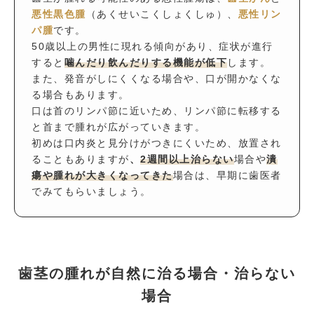
悪性黒色腫
（あくせいこくしょくしゅ）、
悪性リン
パ腫
です。
50歳以上の男性に現れる傾向があり、症状が進行
すると
噛んだり飲んだりする機能が低下
します。
また、発音がしにくくなる場合や、口が開かなくな
る場合もあります。
口は首のリンパ節に近いため、リンパ節に転移する
と首まで腫れが広がっていきます。
初めは口内炎と見分けがつきにくいため、放置され
ることもありますが
、
2週間以上治らない
場合や
潰
瘍や腫れが大きくなってきた
場合は、早期に歯医者
でみてもらいましょう。
歯茎の腫れが自然に治る場合・治らない
場合