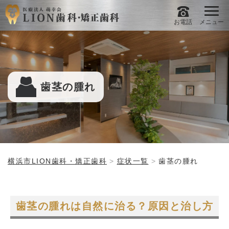
お電話
メニュー
歯茎の腫れ
横浜市LION歯科・矯正歯科
症状一覧
歯茎の腫れ
歯茎の腫れは自然に治る？原因と治し方