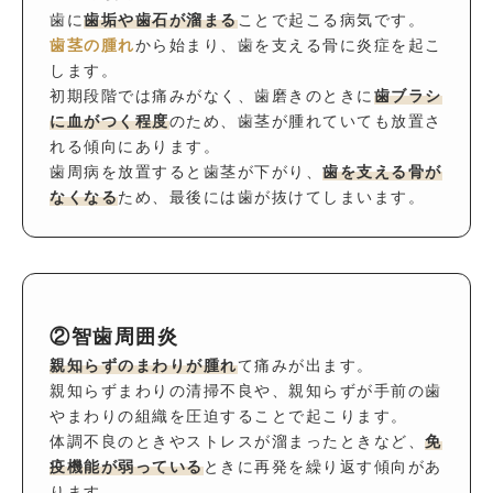
歯に
歯垢や歯石が溜まる
ことで起こる病気です。
歯茎の腫れ
から始まり、歯を支える骨に炎症を起こ
します。
初期段階では痛みがなく、歯磨きのときに
歯ブラシ
に血がつく程度
のため、歯茎が腫れていても放置さ
れる傾向にあります。
歯周病を放置すると歯茎が下がり、
歯を支える骨が
なくなる
ため、最後には歯が抜けてしまいます。
②智歯周囲炎
親知らずのまわりが腫れ
て痛みが出ます。
親知らずまわりの清掃不良や、親知らずが手前の歯
やまわりの組織を圧迫することで起こります。
体調不良のときやストレスが溜まったときなど、
免
疫機能が弱っている
ときに再発を繰り返す傾向があ
ります。