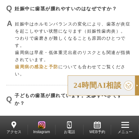
妊娠中に歯茎が腫れやすいのはなぜですか？
妊娠中はホルモンバランスの変化により、歯茎が炎症
を起こしやすい状態になります（妊娠性歯肉炎）。
つわりで歯磨きが難しくなることも原因のひとつで
す。
歯周病は早産・低体重児出産のリスクとも関連が指摘
されています。
歯周病の感染と予防
についても合わせてご覧くださ
い。
24時間AI相談
子どもの歯茎が腫れています。受診すべきです
か？
はい、早めの受診をおすすめします。
子どもの場合、むし歯が進行して根の先に膿が溜まる
アクセス
Instagram
お電話
WEB予約
メニュー
ことで歯茎が腫れるケースが多いです。