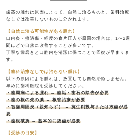
歯茎の腫れは原因によって、自然に治るものと、歯科治療
なしでは改善しないものに分かれます。
【自然に治る可能性がある腫れ】
口内炎・擦過傷・軽度の食片圧入が原因の場合は、1〜2週
間ほどで自然に改善することが多いです。
丁寧な歯磨きと口腔内を清潔に保つことで回復が早まりま
す。
【歯科治療なしでは治らない腫れ
】
以下の原因による腫れは、放置しても自然治癒しません。
早めに歯科医院を受診してください。
・歯周病による腫れ → 歯垢・歯石の除去が必要
・歯の根の先の膿 → 根管治療が必要
・智歯周囲炎（親知らず） → 抗生剤投与または抜歯が必
要
・歯根破折 → 基本的に抜歯が必要
【受診の目安】