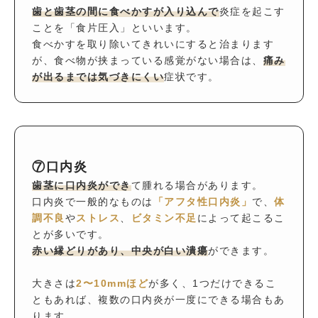
歯と歯茎の間に食べかすが入り込んで
炎症を起こす
ことを「食片圧入」といいます。
食べかすを取り除いてきれいにすると治まります
が、食べ物が挟まっている感覚がない場合は、
痛み
が出るまでは気づきにくい
症状です。
⑦口内炎
歯茎に口内炎ができ
て腫れる場合があります。
口内炎で一般的なものは
「アフタ性口内炎」
で、
体
調不良
や
ストレス
、
ビタミン不足
によって起こるこ
とが多いです。
赤い縁どりがあり、中央が白い潰瘍
ができます。
大きさは
2〜10mmほど
が多く、1つだけできるこ
ともあれば、複数の口内炎が一度にできる場合もあ
ります。