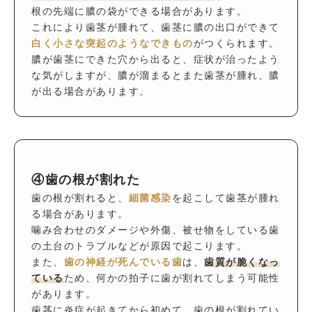
根の先端に膿の袋ができる場合があります。
これにより歯茎が腫れて、歯茎に膿の出口ができて
白く小さな突起のようなできもの
がつくられます。
膿が歯茎にできた穴から出ると、症状が治ったよう
な気がしますが、膿が溜まるとまた歯茎が腫れ、膿
が出る場合があります。
④歯の根が割れた
歯の根が割れると、
細菌感染
を起こして歯茎が腫れ
る場合があります。
噛み合わせのダメージや外傷、被せ物をしている歯
の土台のトラブルなどが原因で起こります。
また、
歯の神経が死んでいる歯
は、
歯質が脆くなっ
ている
ため、何かの拍子に歯が割れてしまう可能性
があります。
歯茎に炎症が起きてから初めて、歯の根が割れてい