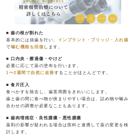
■ 歯の根が割れた
基本的には抜歯を行い、
インプラント・ブリッジ・入れ歯
で
噛む機能を回復
します。
■ 口内炎・擦過傷・やけど
必要に応じて薬の塗布を行います。
1〜2週間で自然に改善
することがほとんどです。
■ 食片圧入
食べかすを除去し、歯茎周囲をきれいにします。
歯と歯の間に食べ物が挟まりやすい場合は、詰め物や噛み
合わせの調整が必要なこともあります。
■ 歯肉増殖症・良性腫瘍・悪性腫瘍
薬剤の影響が疑われる場合は医科と連携して薬の変更を検
討します。