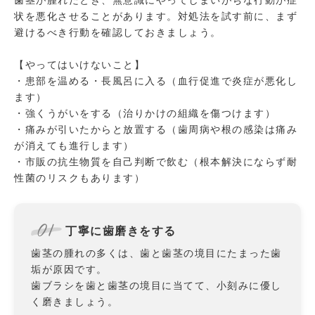
歯茎が腫れたとき、無意識にやってしまいがちな行動が症
状を悪化させることがあります。対処法を試す前に、まず
避けるべき行動を確認しておきましょう。
【やってはいけないこと】
・患部を温める・長風呂に入る（血行促進で炎症が悪化し
ます）
・強くうがいをする（治りかけの組織を傷つけます）
・痛みが引いたからと放置する（歯周病や根の感染は痛み
が消えても進行します）
・市販の抗生物質を自己判断で飲む（根本解決にならず耐
性菌のリスクもあります）
01
丁寧に歯磨きをする
歯茎の腫れの多くは、歯と歯茎の境目にたまった歯
垢が原因です。
歯ブラシを歯と歯茎の境目に当てて、小刻みに優し
く磨きましょう。