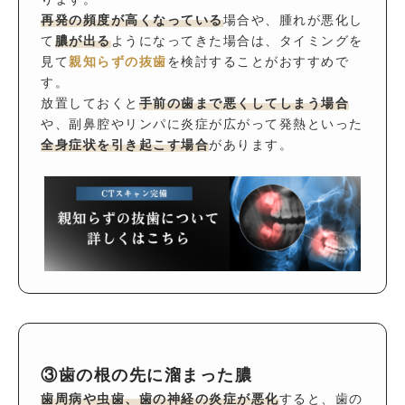
再発の頻度が高くなっている
場合や、腫れが悪化し
て
膿が出る
ようになってきた場合は、タイミングを
見て
親知らずの抜歯
を検討することがおすすめで
す。
放置しておくと
手前の歯まで悪くしてしまう場合
や、副鼻腔やリンパに炎症が広がって発熱といった
全身症状を引き起こす場合
があります。
③歯の根の先に溜まった膿
歯周病や虫歯、歯の神経の炎症が悪化
すると、歯の