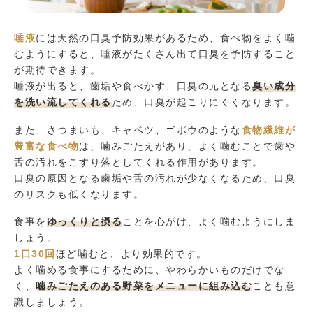
唾液
には天然の口臭予防効果があるため、食べ物をよく噛
むようにすると、唾液がたくさん出て口臭を予防すること
が期待できます。
唾液が出ると、歯垢や食べかす、口臭の元となる
臭い成分
を洗い流してくれる
ため、口臭が起こりにくくなります。
また、さつまいも、キャベツ、ゴボウのような
食物繊維が
豊富な食べ物
は、噛みごたえがあり、よく噛むことで歯や
舌の汚れをこすり落としてくれる作用があります。
口臭の原因となる歯垢や舌の汚れが少なくなるため、口臭
のリスクも低くなります。
食事を
ゆっくりと摂る
ことを心がけ、よく噛むようにしま
しょう。
1口30回
ほど噛むと、より効果的です。
よく噛める食事にするために、やわらかいものだけでな
く、
噛みごたえのある野菜をメニューに組み込む
ことも意
識しましょう。