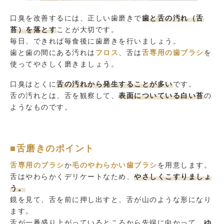
口臭を改善するには、正しい歯磨きで
歯と舌の汚れ（舌
苔）を落とす
ことが大切です。
毎日、できれば毎食後に歯磨きを行いましょう。
歯と歯の間にある汚れは
フロス
、舌は
舌専用の歯ブラシ
を
使ってやさしく磨きましょう。
口臭はとくに
舌の汚れから発生することが多い
です。
舌の汚れとは、舌を観察して、
表面についている白い苔
の
ようなものです。
■舌磨きのポイント
舌専用のブラシ
か
毛のやわらかい歯ブラシ
を用意します。
舌はやわらかくデリケートなため、
やさしくこすりましょ
う。
鏡を見て、舌を前に押し出すと、舌が山のような形になり
ます。
舌が一番盛り上がっているところから先端に向かって、
ゆ