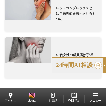
レッドコンプレックスと
は？歯周病を悪化させる3
つの...
40代女性の歯周病は手遅
れ？｜見逃しやすい症状と
24時間AI相談
今...
アクセス
Instagram
お電話
WEB予約
メニュー