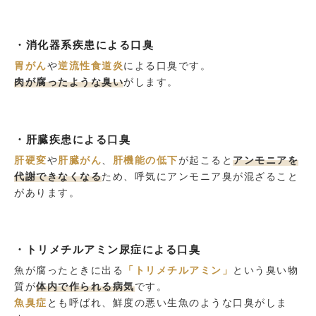
・消化器系疾患による口臭
胃がん
や
逆流性食道炎
による口臭です。
肉が腐ったような臭い
がします。
・肝臓疾患による口臭
肝硬変
や
肝臓がん
、
肝機能の低下
が起こると
アンモニアを
代謝できなくなる
ため、呼気にアンモニア臭が混ざること
があります。
・トリメチルアミン尿症による口臭
魚が腐ったときに出る
「トリメチルアミン」
という臭い物
質が
体内で作られる病気
です。
魚臭症
とも呼ばれ、鮮度の悪い生魚のような口臭がしま