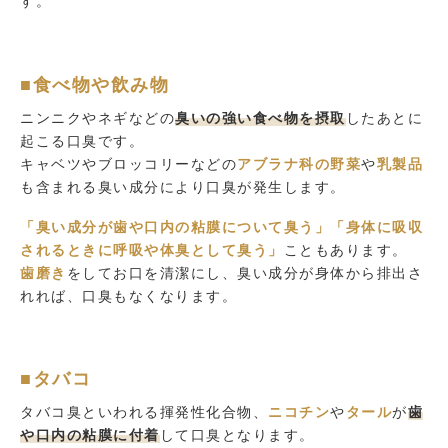
す。
■食べ物や飲み物
ニンニクやネギなどの
臭いの強い食べ物を摂取
したあとに
起こる口臭です。
キャベツやブロッコリーなどの
アブラナ科の野菜
や
乳製品
も含まれる臭い成分により口臭が発生します。
「臭い成分が歯や口内の粘膜について臭う」「身体に吸収
されるときに呼吸や体臭として臭う」
こともあります。
歯磨き
をしてお口を清潔にし、臭い成分が身体から排出さ
れれば、口臭もなくなります。
■タバコ
タバコ臭といわれる揮発性化合物、
ニコチン
や
タール
が
歯
や口内の粘膜に付着
して口臭となります。