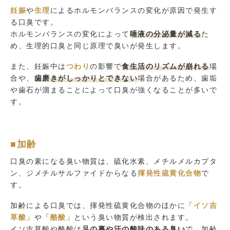
妊娠
や
生理
によるホルモンバランスの変化が原因で発生す
る口臭です。
ホルモンバランスの変化によって
唾液の分泌量が減る
た
め、生理的口臭と同じ原理で臭いが発生します。
また、妊娠中は
つわり
の影響で
食生活のリズムが崩れる
場
合や、
歯磨きがしっかりとできない
場合があるため、歯垢
や歯石が溜まることによって口臭が強くなることが多いで
す。
■加齢
口臭の素になる臭い物質は、硫化水素、メチルメルカプタ
ン、ジメチルサルファイドからなる
揮発性硫黄化合物
で
す。
加齢による口臭では、揮発性硫黄化合物のほかに
「イソ吉
草酸」
や
「酪酸」
という臭い物質が検出されます。
イソ吉草酸や酪酸は
足の裏や汗の酸味のある臭い
で、加齢