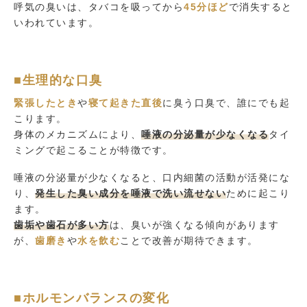
呼気の臭いは、タバコを吸ってから
45分ほど
で消失すると
いわれています。
■生理的な口臭
緊張したとき
や
寝て起きた直後
に臭う口臭で、誰にでも起
こります。
身体のメカニズムにより、
唾液の分泌量が少なくなる
タイ
ミングで起こることが特徴です。
唾液の分泌量が少なくなると、口内細菌の活動が活発にな
り、
発生した臭い成分を唾液で洗い流せない
ために起こり
ます。
歯垢や歯石が多い方
は、臭いが強くなる傾向があります
が、
歯磨き
や
水を飲む
ことで改善が期待できます。
■ホルモンバランスの変化