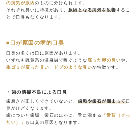
の病気が原因
のものに分けられます。
それぞれ臭いに特徴があり、
原因となる病気を改善
するこ
とで口臭もなくなります。
■口が原因の病的口臭
口臭の多くは口に原因があります。
いずれも硫黄系の温泉街で嗅ぐような
腐った卵の臭い
や、
生ゴミが腐った臭い
、
ドブのような臭い
が特徴です。
・歯の清掃不良による口臭
歯磨きが正しくできていないと、
歯垢や歯石が溜まって
口
臭がひどくなります。
歯についた歯垢・歯石のほかに、舌に溜まる
「舌苔（ぜっ
たい）」
も口臭の原因となります。