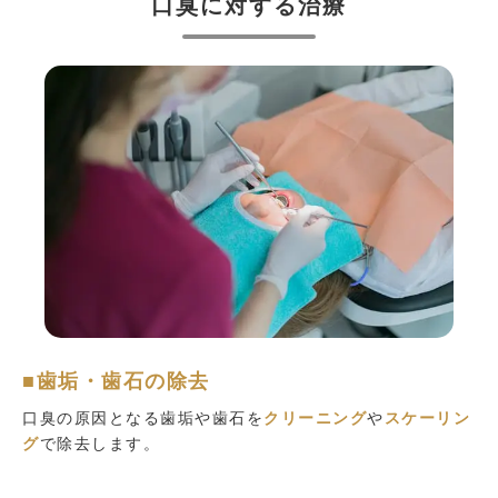
口臭に対する治療
■歯垢・歯石の除去
口臭の原因となる歯垢や歯石を
クリーニング
や
スケーリン
グ
で除去します。