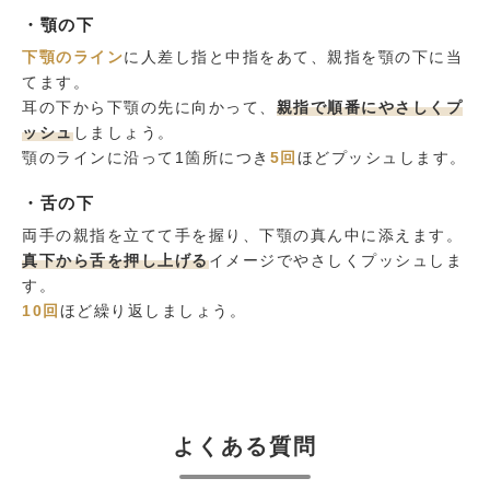
・顎の下
下顎のライン
に人差し指と中指をあて、親指を顎の下に当
てます。
耳の下から下顎の先に向かって、
親指で順番にやさしくプ
ッシュ
しましょう。
顎のラインに沿って1箇所につき
5回
ほどプッシュします。
・舌の下
両手の親指を立てて手を握り、下顎の真ん中に添えます。
真下から舌を押し上げる
イメージでやさしくプッシュしま
す。
10回
ほど繰り返しましょう。
よくある質問