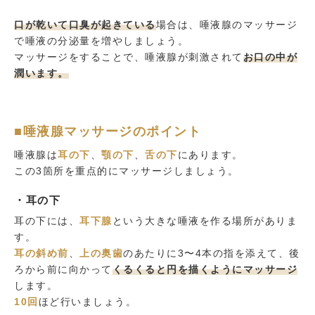
口が乾いて口臭が起きている
場合は、唾液腺のマッサージ
で唾液の分泌量を増やしましょう。
マッサージをすることで、唾液腺が刺激されて
お口の中が
潤います。
■唾液腺マッサージのポイント
唾液腺は
耳の下
、
顎の下
、
舌の下
にあります。
この3箇所を重点的にマッサージしましょう。
・耳の下
耳の下には、
耳下腺
という大きな唾液を作る場所がありま
す。
耳の斜め前
、
上の奥歯
のあたりに3〜4本の指を添えて、後
ろから前に向かって
くるくると円を描くようにマッサージ
します。
10回
ほど行いましょう。