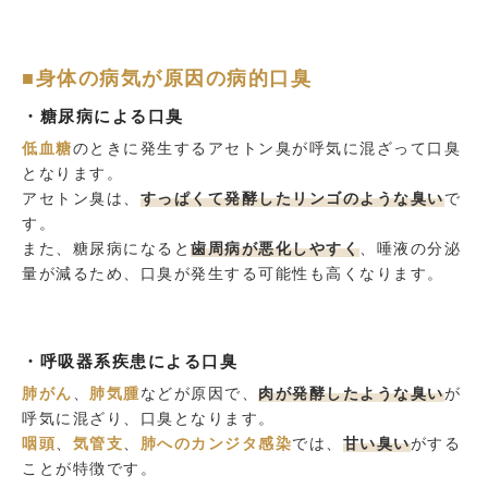
■身体の病気が原因の病的口臭
・糖尿病による口臭
低血糖
のときに発生するアセトン臭が呼気に混ざって口臭
となります。
アセトン臭は、
すっぱくて発酵したリンゴのような臭い
で
す。
また、糖尿病になると
歯周病が悪化しやすく
、唾液の分泌
量が減るため、口臭が発生する可能性も高くなります。
・呼吸器系疾患による口臭
肺がん
、
肺気腫
などが原因で、
肉が発酵したような臭い
が
呼気に混ざり、口臭となります。
咽頭
、
気管支
、
肺へのカンジタ感染
では、
甘い臭い
がする
ことが特徴です。