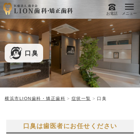
お電話
メニュー
口臭
横浜市LION歯科・矯正歯科
症状一覧
口臭
口臭は歯医者にお任せください