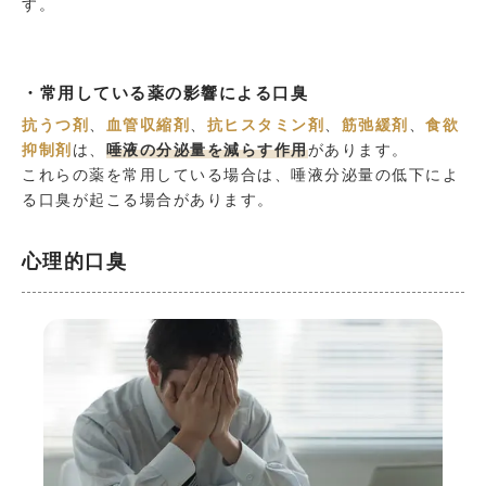
す。
・常用している薬の影響による口臭
抗うつ剤
、
血管収縮剤
、
抗ヒスタミン剤
、
筋弛緩剤
、
食欲
抑制剤
は、
唾液の分泌量を減らす作用
があります。
これらの薬を常用している場合は、唾液分泌量の低下によ
る口臭が起こる場合があります。
心理的口臭