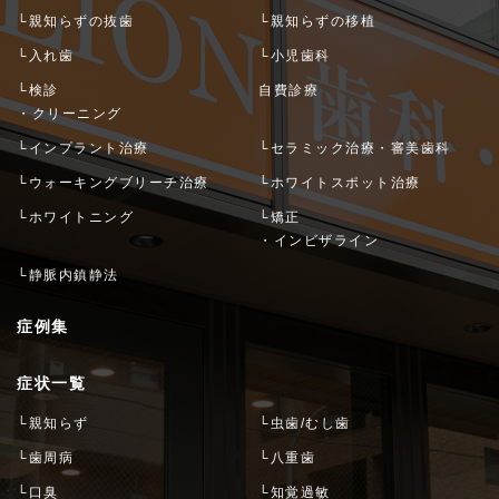
└親知らずの抜歯
└親知らずの移植
└入れ歯
└小児歯科
└検診
自費診療
・クリーニング
└インプラント治療
└セラミック治療・審美歯科
└ウォーキングブリーチ治療
└ホワイトスポット治療
└ホワイトニング
└矯正
・インビザライン
└静脈内鎮静法
症例集
症状一覧
└親知らず
└虫歯/むし歯
└歯周病
└八重歯
└口臭
└知覚過敏