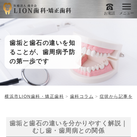
お電話
メニュー
歯垢と歯石の違いを知
ることが、歯周病予防
の第一歩です
横浜市LION歯科・矯正歯科
歯科コラム
症状から記事を
歯垢と歯石の違いを分かりやすく解説｜
むし歯・歯周病との関係