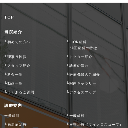
TOP
当院紹介
└初めての方へ
└LION歯科
・矯正歯科の特徴
└理事長挨拶
└ドクター紹介
└スタッフ紹介
└診療の流れ
└料金一覧
└医療機器のご紹介
└動画一覧
└院内ギャラリー
└よくあるご質問
└アクセスマップ
診療案内
一般歯科
└一般歯科
└歯周病治療
└根管治療（マイクロスコープ）