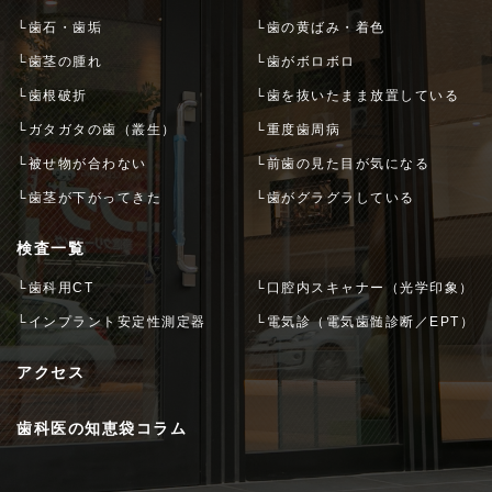
└歯石・歯垢
└歯の黄ばみ・着色
└歯茎の腫れ
└歯がボロボロ
└歯根破折
└歯を抜いたまま放置している
└ガタガタの歯（叢生）
└重度歯周病
└被せ物が合わない
└前歯の見た目が気になる
└歯茎が下がってきた
└歯がグラグラしている
検査一覧
└歯科用CT
└口腔内スキャナー（光学印象）
└インプラント安定性測定器
└電気診（電気歯髄診断／EPT）
アクセス
歯科医の知恵袋コラム