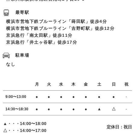
最寄駅
横浜市営地下鉄ブルーライン「蒔田駅」徒歩4分
横浜市営地下鉄ブルーライン「吉野町駅」徒歩12分
京浜急行「南太田駅」徒歩11分
京浜急行「井土ヶ谷駅」徒歩17分
駐車場
なし
月
火
水
木
金
土
日
祝
●
●
●
●
●
●
●
-
9:00〜13:00
●
●
●
●
●
▲
△
-
14:30〜18:30
▲・・・14:00〜18:00
定休日：祝日
△・・・14:00〜17:00