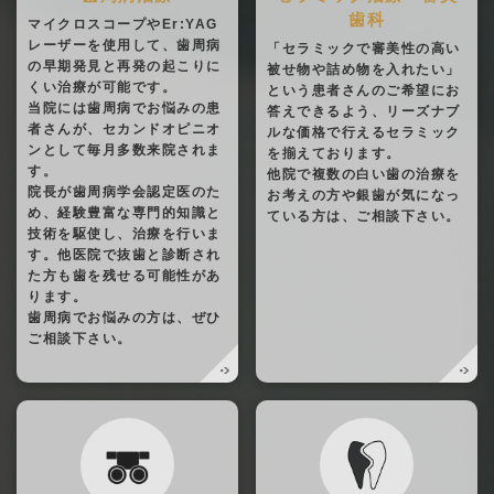
歯科
マイクロスコープやEr:YAG
レーザーを使用して、歯周病
「セラミックで審美性の高い
の早期発見と再発の起こりに
被せ物や詰め物を入れたい」
くい治療が可能です。
という患者さんのご希望にお
当院には歯周病でお悩みの患
答えできるよう、リーズナブ
者さんが、セカンドオピニオ
ルな価格で行えるセラミック
ンとして毎月多数来院されま
を揃えております。
す。
他院で複数の白い歯の治療を
院長が歯周病学会認定医のた
お考えの方や銀歯が気になっ
め、経験豊富な専門的知識と
ている方は、ご相談下さい。
技術を駆使し、治療を行いま
す。他医院で抜歯と診断され
た方も歯を残せる可能性があ
ります。
歯周病でお悩みの方は、ぜひ
ご相談下さい。