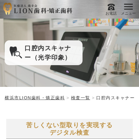
お電話
メニュー
口腔内スキャナ
ー（光学印象）
横浜市LION歯科・矯正歯科
検査一覧
口腔内スキャナー
苦しくない型取りを実現する
デジタル検査