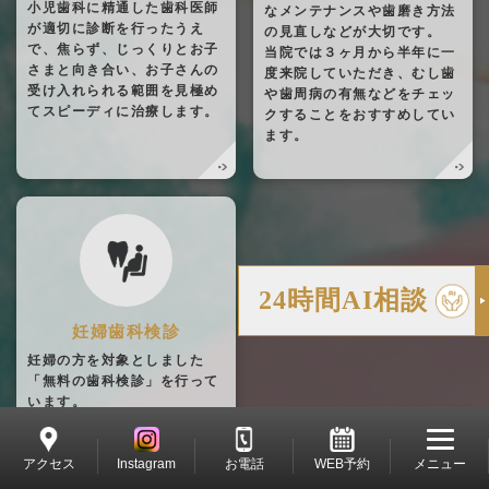
小児歯科に精通した歯科医師
なメンテナンスや歯磨き方法
が適切に診断を行ったうえ
の見直しなどが大切です。
で、焦らず、じっくりとお子
当院では３ヶ月から半年に一
さまと向き合い、お子さんの
度来院していただき、むし歯
受け入れられる範囲を見極め
や歯周病の有無などをチェッ
てスピーディに治療します。
クすることをおすすめしてい
ます。
24時間AI相談
妊婦歯科検診
妊婦の方を対象としました
「無料の歯科検診」を行って
います。
横浜市に住民登録している妊
婦さんが対象となります。ぜ
アクセス
Instagram
お電話
WEB予約
メニュー
ひお問い合わせください。