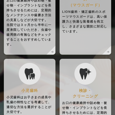
お口の健康維持や詰め物・被
（マウスガード）
せ物・インプラントなどを長
持ちさせるためには、定期的
LION歯科・矯正歯科のスポ
なメンテナンスや歯磨き方法
ーツマウスガードは、高い保
の見直しなどが大切です。
護力と快適な装着感を両立
当院では３ヶ月から半年に一
し、さまざまな競技に対応し
度来院していただき、虫歯や
ています。
歯周病の有無などをチェック
することをおすすめしていま
す。
小児歯科
検診・
クリーニング
小児歯科はお子さまの成長や
乳歯の特性などを考慮して、
お口の健康維持や詰め物・被
適切な方法を選択することが
せ物・インプラントなどを長
大切です。
持ちさせるためには、定期的