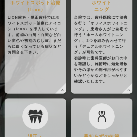
ホワイトスポット治療
ホワイト
（Icon）
ニング
LION歯科・矯正歯科ではホ
当院では、歯科医院にて治療
ワイトスポット治療にアイコ
を行う「オフィスホワイトニ
ン（icon）を導入していま
ング」、患者さんがご自宅で
す。前歯の白濁・白斑など白
行う「ホームホワイトニン
い変色や初期のむし歯、まだ
グ」、2つを組み合わせて行
らに白くなっている症状など
う「デュアルホワイトニン
お問合せ下さい。
グ」が可能です。
初診時に歯科医師がお口の中
を確認し、施術時に知覚過敏
やそのほかの副作用が出やす
いかどうかなどをしっかりと
確認いたします。
矯正・
親知らずの抜歯