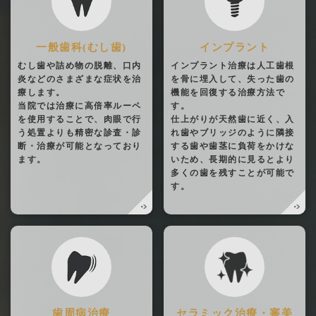
一般歯科(むし歯)
インプラント
むし歯や詰め物の脱離、口内
インプラント治療は人工歯根
炎などのさまざまな症状を治
を骨に埋入して、失った歯の
療します。
機能を回復する治療方法で
当院では治療に高倍率ルーペ
す。
を使用することで、肉眼で行
仕上がりが天然歯に近く、入
う処置よりも精密な診査・診
れ歯やブリッジのように隣接
断・治療が可能となっており
する歯や歯茎に負荷をかけな
ます。
いため、長期的に見るとより
多くの歯を残すことが可能で
す。
歯周病治療
セラミック治療・審美