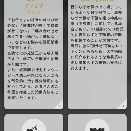
インビザ
親知らずが骨の中に埋まって
ライン
いるような難症例では、親知
らずの根が下顎を通る神経の
「お子さまの将来の歯並びが
束（下顎管）に接している場
心配」「歯並びが悪くて自信
合があり、CT撮影にて３次元
が持てない」「噛み合わせが
的に親知らずと下顎管の距離
悪くて食べ物がよく噛めな
を把握することが大切です。
い」などのお悩みを矯正治療
当院にはCT撮影が可能なレン
で改善します。
トゲンがあるため、大学病院
当院では小児矯正から成人矯
に紹介されるような難易度の
正まで、幅広い年齢層の治療
高い親知らずの抜歯も安全に
が可能です。
行えます。
また、短期間で行えるマウス
ピース矯正や気になるところ
を部分的に治す部分矯正にも
対応しており、患者さんのご
希望を考慮した治療方法をご
提案いたします。