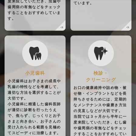
度来院していただき、虫歯や
ています。
歯周病の有無などをチェック
することをおすすめしていま
す。
小児歯科
検診・
クリーニング
小児歯科はお子さまの成長や
乳歯の特性などを考慮して、
お口の健康維持や詰め物・被
適切な方法を選択することが
せ物・インプラントなどを長
大切です。
持ちさせるためには、定期的
小児歯科に精通した歯科医師
なメンテナンスや歯磨き方法
が適切に診断を行ったうえ
の見直しなどが大切です。
で、焦らず、じっくりとお子
当院では３ヶ月から半年に一
さまと向き合い、お子さんの
度来院していただき、むし歯
受け入れられる範囲を見極め
や歯周病の有無などをチェッ
てスピーディに治療します。
クすることをおすすめしてい