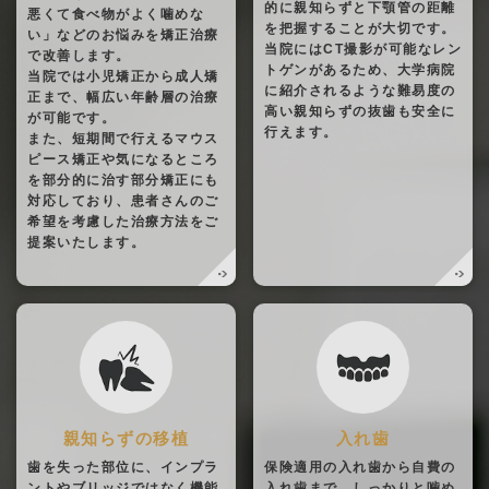
的に親知らずと下顎管の距離
悪くて食べ物がよく噛めな
を把握することが大切です。
い」などのお悩みを矯正治療
当院にはCT撮影が可能なレン
で改善します。
トゲンがあるため、大学病院
当院では小児矯正から成人矯
に紹介されるような難易度の
正まで、幅広い年齢層の治療
高い親知らずの抜歯も安全に
が可能です。
行えます。
また、短期間で行えるマウス
ピース矯正や気になるところ
を部分的に治す部分矯正にも
対応しており、患者さんのご
希望を考慮した治療方法をご
提案いたします。
親知らずの移植
入れ歯
歯を失った部位に、インプラ
保険適用の入れ歯から自費の
ントやブリッジではなく機能
入れ歯まで、しっかりと噛め