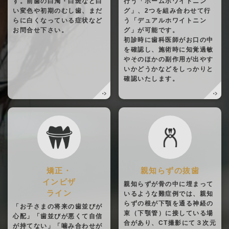
す。前歯の白濁・白斑など白
行う「ホームホワイトニン
い変色や初期のむし歯、まだ
グ」、2つを組み合わせて行
らに白くなっている症状など
う「デュアルホワイトニン
お問合せ下さい。
グ」が可能です。
初診時に歯科医師がお口の中
を確認し、施術時に知覚過敏
やそのほかの副作用が出やす
いかどうかなどをしっかりと
確認いたします。
矯正・
親知らずの抜歯
インビザ
親知らずが骨の中に埋まって
ライン
いるような難症例では、親知
らずの根が下顎を通る神経の
「お子さまの将来の歯並びが
束（下顎管）に接している場
心配」「歯並びが悪くて自信
合があり、CT撮影にて３次元
が持てない」「噛み合わせが