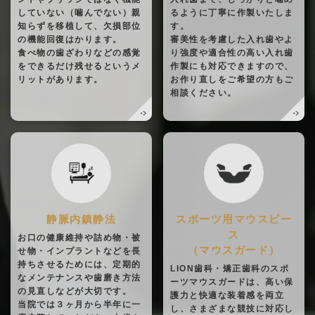
していない（噛んでない）親
るように丁寧に作製いたしま
知らずを移植して、欠損部位
す。
の機能回復はかります。
審美性を考慮した入れ歯やよ
食べ物の歯ざわりなどの感覚
り強度や適合性の高い入れ歯
をできるだけ残せるというメ
作製にも対応できますので、
リットがあります。
お作り直しをご希望の方もご
相談ください。
静脈内鎮静法
スポーツ用マウスピー
ス
お口の健康維持や詰め物・被
（マウスガード）
せ物・インプラントなどを長
持ちさせるためには、定期的
LION歯科・矯正歯科のスポ
なメンテナンスや歯磨き方法
ーツマウスガードは、高い保
の見直しなどが大切です。
護力と快適な装着感を両立
当院では３ヶ月から半年に一
し、さまざまな競技に対応し