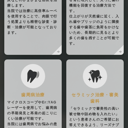
炎などのさまざまな症状を治
を骨に埋入して、失った歯の
療します。
機能を回復する治療方法で
当院では治療に高倍率ルーペ
す。
を使用することで、肉眼で行
仕上がりが天然歯に近く、入
う処置よりも精密な診査・診
れ歯やブリッジのように隣接
断・治療が可能となっており
する歯や歯茎に負荷をかけな
ます。
いため、長期的に見るとより
多くの歯を残すことが可能で
す。
歯周病治療
セラミック治療・審美
歯科
マイクロスコープやEr:YAG
レーザーを使用して、歯周病
「セラミックで審美性の高い
の早期発見と再発の起こりに
被せ物や詰め物を入れたい」
くい治療が可能です。
という患者さんのご希望にお
当院には歯周病でお悩みの患
答えできるよう、リーズナブ