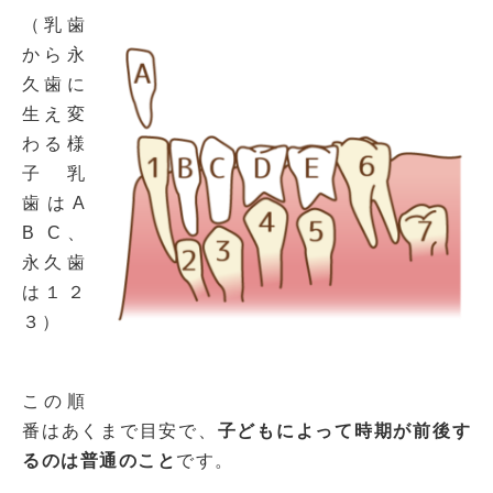
（乳歯
から永
久歯に
生え変
わる様
子 乳
歯はA
B C、
永久歯
は１２
３）
この順
番はあくまで目安で、
子どもによって時期が前後す
るのは普通のこと
です。