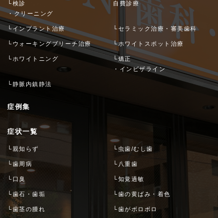
└検診
自費診療
・クリーニング
└インプラント治療
└セラミック治療・審美歯科
└ウォーキングブリーチ治療
└ホワイトスポット治療
└ホワイトニング
└矯正
・インビザライン
└静脈内鎮静法
症例集
症状一覧
└親知らず
└虫歯/むし歯
└歯周病
└八重歯
└口臭
└知覚過敏
└歯石・歯垢
└歯の黄ばみ・着色
└歯茎の腫れ
└歯がボロボロ