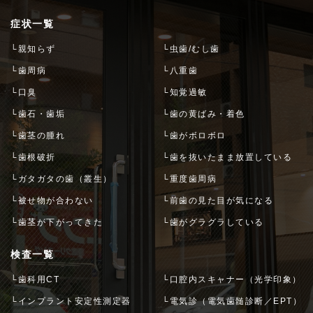
症状一覧
└親知らず
└虫歯/むし歯
└歯周病
└八重歯
└口臭
└知覚過敏
└歯石・歯垢
└歯の黄ばみ・着色
└歯茎の腫れ
└歯がボロボロ
└歯根破折
└歯を抜いたまま放置している
└ガタガタの歯（叢生）
└重度歯周病
└被せ物が合わない
└前歯の見た目が気になる
└歯茎が下がってきた
└歯がグラグラしている
検査一覧
└歯科用CT
└口腔内スキャナー（光学印象）
└インプラント安定性測定器
└電気診（電気歯髄診断／EPT）