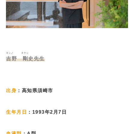
ヨシノ タケシ
吉野 剛史先生
出身
：高知県須崎市
生年月日
：1993年2月7日
血液型
：A型