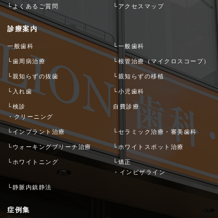
└よくあるご質問
└アクセスマップ
診療案内
一般歯科
└一般歯科
└歯周病治療
└根管治療（マイクロスコープ）
└親知らずの抜歯
└親知らずの移植
└入れ歯
└小児歯科
└検診
自費診療
・クリーニング
└インプラント治療
└セラミック治療・審美歯科
└ウォーキングブリーチ治療
└ホワイトスポット治療
└ホワイトニング
└矯正
・インビザライン
└静脈内鎮静法
症例集