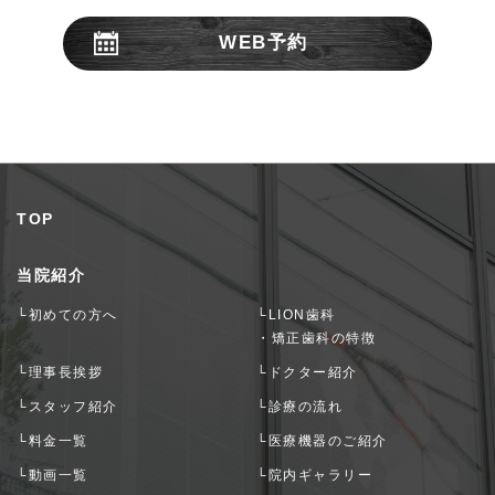
WEB予約
24時間受付
TOP
当院紹介
└初めての方へ
└LION歯科
・矯正歯科の特徴
└理事長挨拶
└ドクター紹介
└スタッフ紹介
└診療の流れ
└料金一覧
└医療機器のご紹介
└動画一覧
└院内ギャラリー