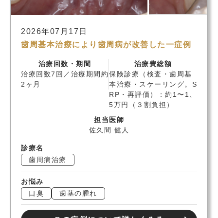
2026年07月17日
歯周基本治療により歯周病が改善した一症例
治療回数・期間
治療費総額
治療回数7回／治療期間約
保険診療（検査・歯周基
2ヶ月
本治療・スケーリング。S
RP・再評価）：約1〜1、
5万円（３割負担）
担当医師
佐久間 健人
診療名
歯周病治療
お悩み
口臭
歯茎の腫れ