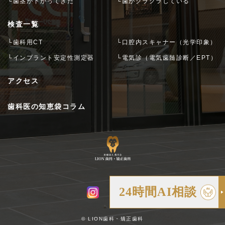
└歯茎が下がってきた
└歯がグラグラしている
検査一覧
└歯科用CT
└口腔内スキャナー（光学印象）
└インプラント安定性測定器
└電気診（電気歯髄診断／EPT）
アクセス
歯科医の知恵袋コラム
24時間AI相談
© LION歯科・矯正歯科