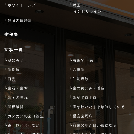
└ホワイトニング
└矯正
・インビザライン
└静脈内鎮静法
症例集
症状一覧
└親知らず
└虫歯/むし歯
└歯周病
└八重歯
└口臭
└知覚過敏
└歯石・歯垢
└歯の黄ばみ・着色
└歯茎の腫れ
└歯がボロボロ
└歯根破折
└歯を抜いたまま放置している
└ガタガタの歯（叢生）
└重度歯周病
└被せ物が合わない
└前歯の見た目が気になる