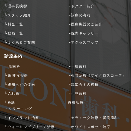
└理事長挨拶
└ドクター紹介
└スタッフ紹介
└診療の流れ
└料金一覧
└医療機器のご紹介
└動画一覧
└院内ギャラリー
└よくあるご質問
└アクセスマップ
診療案内
一般歯科
└一般歯科
└歯周病治療
└根管治療（マイクロスコープ）
└親知らずの抜歯
└親知らずの移植
└入れ歯
└小児歯科
└検診
自費診療
・クリーニング
└インプラント治療
└セラミック治療・審美歯科
└ウォーキングブリーチ治療
└ホワイトスポット治療