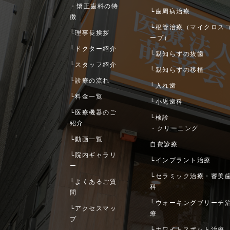
・矯正歯科の特
└歯周病治療
徴
└根管治療（マイクロス
└理事長挨拶
ープ）
└ドクター紹介
└親知らずの抜歯
└スタッフ紹介
└親知らずの移植
└診療の流れ
└入れ歯
└料金一覧
└小児歯科
└医療機器のご
└検診
紹介
・クリーニング
└動画一覧
自費診療
└院内ギャラリ
└インプラント治療
ー
└セラミック治療・審美
└よくあるご質
科
問
└ウォーキングブリーチ
└アクセスマッ
療
プ
└ホワイトスポット治療