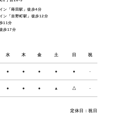
イン「蒔田駅」徒歩4分
イン「吉野町駅」徒歩12分
歩11分
徒歩17分
水
木
金
土
日
祝
●
●
●
●
●
-
●
●
●
▲
△
-
定休日：祝日