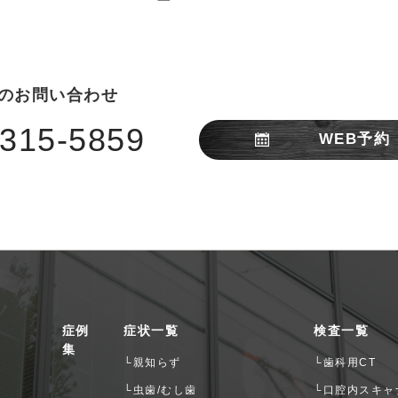
のお問い合わせ
-315-5859
WEB予約
症例
症状一覧
検査一覧
集
└親知らず
└歯科用CT
└虫歯/むし歯
└口腔内スキャ