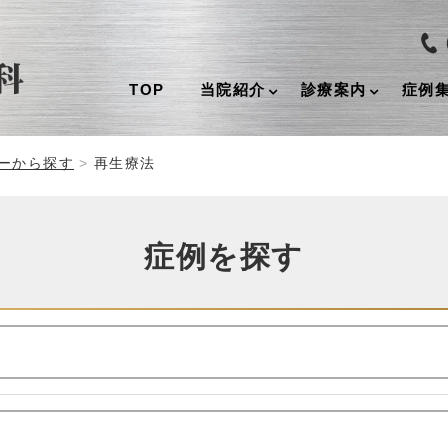
TOP
当院紹介
診療案内
症例
ーから探す
再生療法
症例を探す