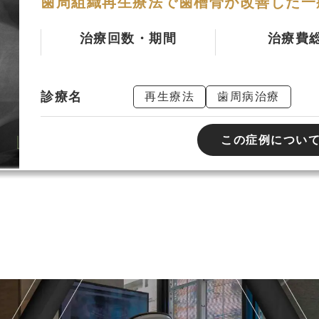
歯周組織再生療法で歯槽骨が改善した一
治療回数・期間
治療費
診療名
再生療法
歯周病治療
この症例につい