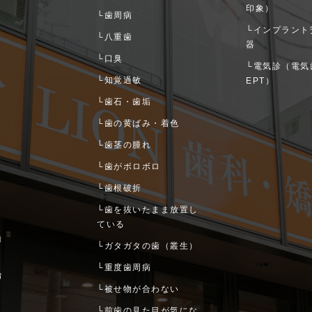
印象）
└歯周病
└インプラント
コ
└八重歯
器
└口臭
└電気診（電気
└知覚過敏
EPT）
└歯石・歯垢
└歯の黄ばみ・着色
└歯茎の腫れ
└歯がボロボロ
└歯根破折
└歯を抜いたまま放置し
ている
歯
└ガタガタの歯（叢生）
└重度歯周病
治
└被せ物が合わない
└前歯の見た目が気にな