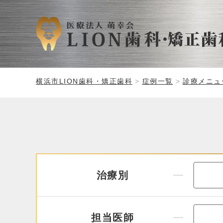
横浜市LION歯科・矯正歯科
症例一覧
診療メニュ
治療別
担当医師