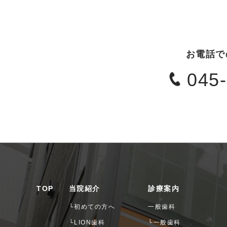
お電話で
045
TOP
当院紹介
診療案内
└初めての方へ
一般歯科
└LION歯科
└一般歯科