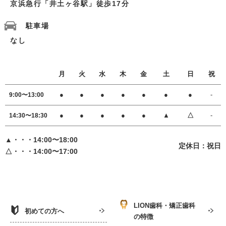
京浜急行「井土ヶ谷駅」徒歩17分
駐車場
なし
月
火
水
木
金
土
日
祝
●
●
●
●
●
●
●
-
9:00〜13:00
●
●
●
●
●
▲
△
-
14:30〜18:30
▲・・・14:00〜18:00
定休日：祝日
△・・・14:00〜17:00
LION歯科・矯正歯科
初めての方へ
の特徴