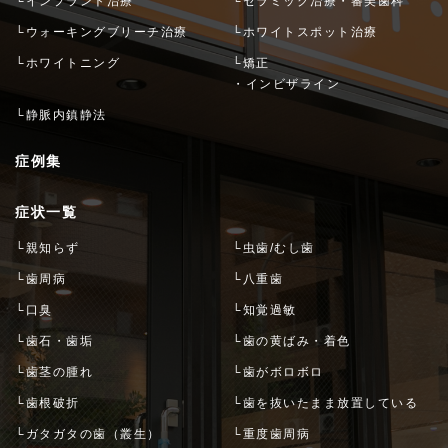
└インプラント治療
└セラミック治療・審美歯科
└ウォーキングブリーチ治療
└ホワイトスポット治療
└ホワイトニング
└矯正
・インビザライン
└静脈内鎮静法
症例集
症状一覧
└親知らず
└虫歯/むし歯
└歯周病
└八重歯
└口臭
└知覚過敏
└歯石・歯垢
└歯の黄ばみ・着色
└歯茎の腫れ
└歯がボロボロ
└歯根破折
└歯を抜いたまま放置している
└ガタガタの歯（叢生）
└重度歯周病