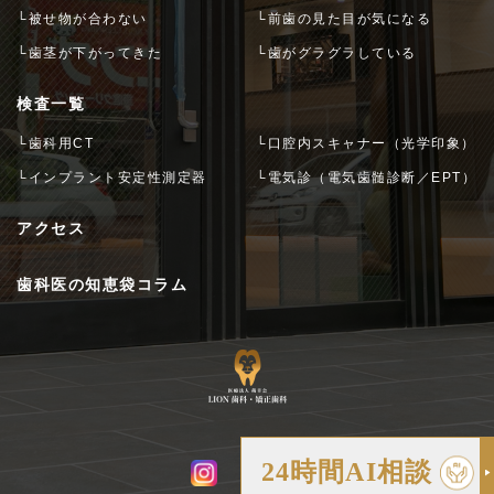
└被せ物が合わない
└前歯の見た目が気になる
└歯茎が下がってきた
└歯がグラグラしている
検査一覧
└歯科用CT
└口腔内スキャナー（光学印象）
└インプラント安定性測定器
└電気診（電気歯髄診断／EPT）
アクセス
歯科医の知恵袋コラム
24時間AI相談