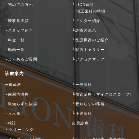
└初めての方へ
└LION歯科
・矯正歯科の特徴
└理事長挨拶
└ドクター紹介
└スタッフ紹介
└診療の流れ
└料金一覧
└医療機器のご紹介
└動画一覧
└院内ギャラリー
└よくあるご質問
└アクセスマップ
診療案内
一般歯科
└一般歯科
└歯周病治療
└根管治療（マイクロスコープ）
└親知らずの抜歯
└親知らずの移植
└入れ歯
└小児歯科
└検診
自費診療
・クリーニング