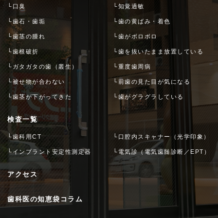
└口臭
└知覚過敏
└歯石・歯垢
└歯の黄ばみ・着色
└歯茎の腫れ
└歯がボロボロ
└歯根破折
└歯を抜いたまま放置している
└ガタガタの歯（叢生）
└重度歯周病
└被せ物が合わない
└前歯の見た目が気になる
└歯茎が下がってきた
└歯がグラグラしている
検査一覧
└歯科用CT
└口腔内スキャナー（光学印象）
└インプラント安定性測定器
└電気診（電気歯髄診断／EPT）
アクセス
歯科医の知恵袋コラム