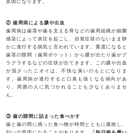
原因になります。
② 歯周病による膿や出血
歯周病は歯茎や歯を支える骨などの歯周組織が細菌
感染によって炎症を起こし、自覚症状のないまま静
かに進行する病気と言われています。
重度になると
歯茎の隙間（歯周ポケット）から膿が出たり歯がグ
ラグラするなどの症状が出てきます。この膿や出血
が混ざったニオイは、不快な臭いのもとになりま
す。歯周病が進行すると口臭も強くなる傾向があ
り、周囲の人に気づかれることも少なくありませ
ん。
③ 歯の隙間に詰まった食べかす
歯と歯の間に残った食べ物が時間とともに腐敗し、
匂いの原因になることがあります。
「毎日歯を磨い