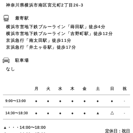
神奈川県横浜市南区宮元町2丁目26-3
最寄駅
横浜市営地下鉄ブルーライン「蒔田駅」徒歩4分
横浜市営地下鉄ブルーライン「吉野町駅」徒歩12分
京浜急行「南太田駅」徒歩11分
京浜急行「井土ヶ谷駅」徒歩17分
駐車場
なし
月
火
水
木
金
土
日
祝
●
●
●
●
●
●
●
-
9:00〜13:00
●
●
●
●
●
▲
△
-
14:30〜18:30
▲・・・14:00〜18:00
定休日：祝日