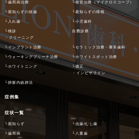
└歯周病治療
└根管治療（マイクロスコープ）
└親知らずの抜歯
└親知らずの移植
└入れ歯
└小児歯科
└検診
自費診療
・クリーニング
└インプラント治療
└セラミック治療・審美歯科
└ウォーキングブリーチ治療
└ホワイトスポット治療
└ホワイトニング
└矯正
・インビザライン
└静脈内鎮静法
症例集
症状一覧
└親知らず
└虫歯/むし歯
└歯周病
└八重歯