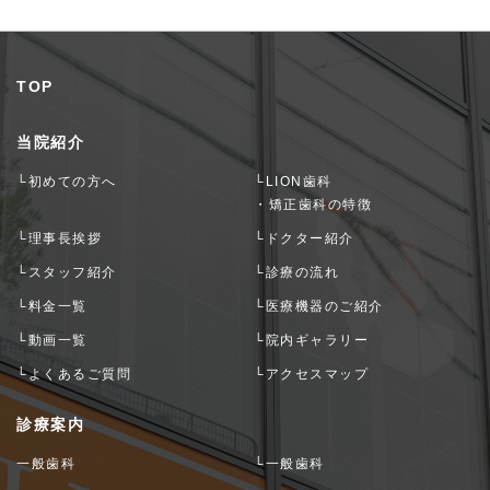
TOP
当院紹介
└初めての方へ
└LION歯科
・矯正歯科の特徴
└理事長挨拶
└ドクター紹介
└スタッフ紹介
└診療の流れ
└料金一覧
└医療機器のご紹介
└動画一覧
└院内ギャラリー
└よくあるご質問
└アクセスマップ
診療案内
一般歯科
└一般歯科